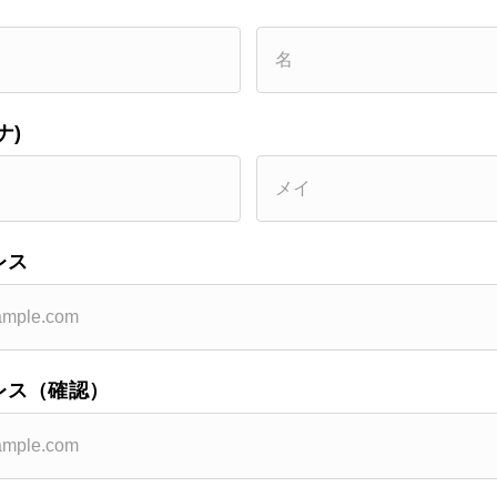
ナ)
レス
レス（確認）